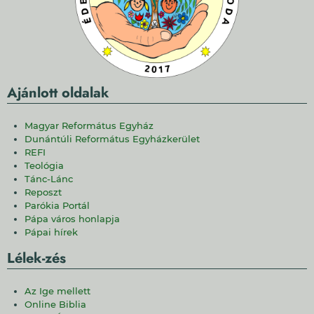
Ajánlott oldalak
Magyar Református Egyház
Dunántúli Református Egyházkerület
REFI
Teológia
Tánc-Lánc
Reposzt
Parókia Portál
Pápa város honlapja
Pápai hírek
Lélek-zés
Az Ige mellett
Online Biblia