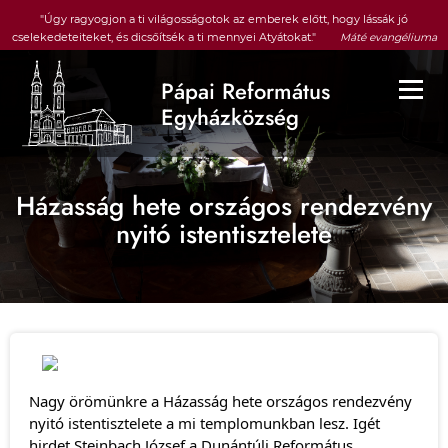
Ugrás a tartalomra
"Úgy ragyogjon a ti világosságotok az emberek előtt, hogy lássák jó
cselekedeteiteket, és dicsőítsék a ti mennyei Atyátokat."
Máté evangéliuma
5, 16
Pápai Református
Egyházközség
Fő navigáció
Házasság hete országos rendezvény
nyitó istentisztelete
Nagy örömünkre a Házasság hete országos rendezvény
nyitó istentisztelete a mi templomunkban lesz. Igét
hirdet Steinbach József a Dunántúli Református