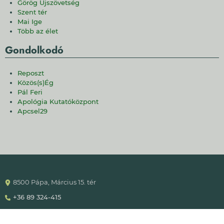
Görög Újszövetség
Szent tér
Mai Ige
Több az élet
Gondolkodó
Reposzt
Közös(s)Ég
Pál Feri
Apológia Kutatóközpont
Apcsel29
8500 Pápa, Március 15. tér
+36 89 324-415
info@papareformatus.hu