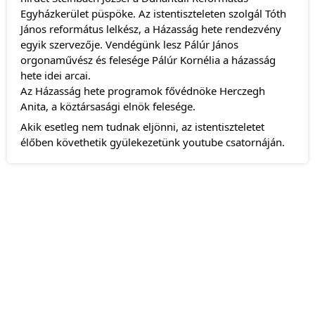
Egyházkerület püspöke. Az istentiszteleten szolgál Tóth
János református lelkész, a Házasság hete rendezvény
egyik szervezője. Vendégünk lesz Pálúr János
orgonaművész és felesége Pálúr Kornélia a házasság
hete idei arcai.
Az Házasság hete programok fővédnöke Herczegh
Anita, a köztársasági elnök felesége.
Akik esetleg nem tudnak eljönni, az istentiszteletet
élőben követhetik gyülekezetünk youtube csatornáján.