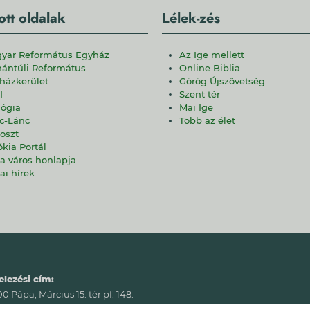
ott oldalak
Lélek-zés
yar Református Egyház
Az Ige mellett
ántúli Református
Online Biblia
házkerület
Görög Újszövetség
I
Szent tér
lógia
Mai Ige
c-Lánc
Több az élet
oszt
ókia Portál
a város honlapja
ai hírek
elezési cím:
 Pápa, Március 15. tér pf. 148.