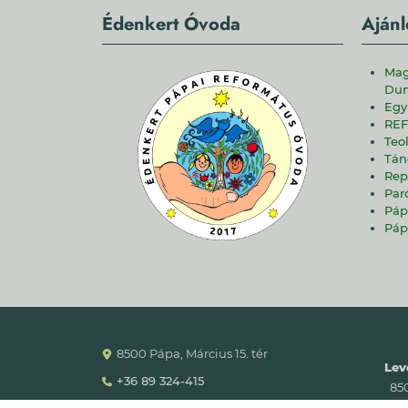
Édenkert Óvoda
Ajánl
Mag
Dun
Egy
REF
Teo
Tán
Rep
Par
Páp
Páp
8500 Pápa, Március 15. tér
Lev
+36 89 324-415
8500