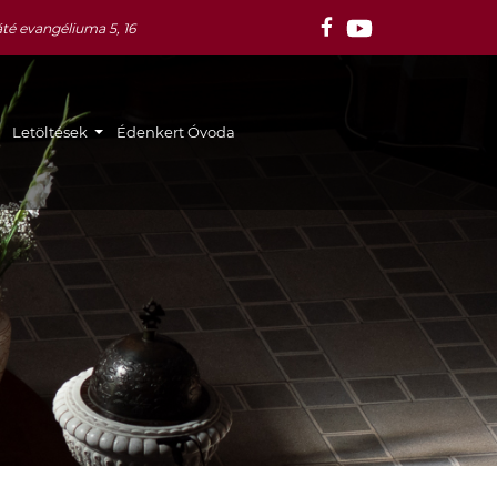
té evangéliuma 5, 16
Letöltések
Édenkert Óvoda