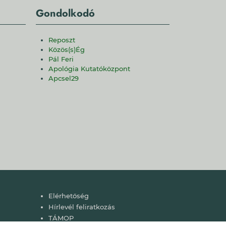
Gondolkodó
Reposzt
Közös(s)Ég
Pál Feri
Apológia Kutatóközpont
Apcsel29
Lábléc
Elérhetőség
Hírlevél feliratkozás
TÁMOP