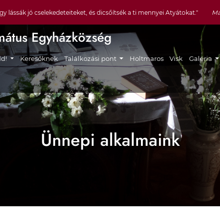
y lássák jó cselekedeteiteket, és dicsőítsék a ti mennyei Atyátokat."
Má
mátus Egyházközség
gáció
dd!
Keresőknek
Találkozási pont
Holtmaros
Visk
Galéria
Ünnepi alkalmaink