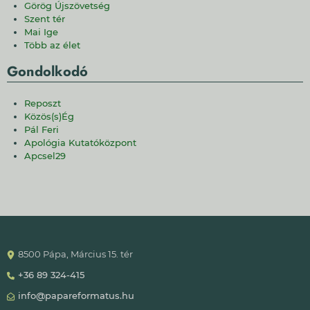
Görög Újszövetség
Szent tér
Mai Ige
Több az élet
Gondolkodó
Reposzt
Közös(s)Ég
Pál Feri
Apológia Kutatóközpont
Apcsel29
8500 Pápa, Március 15. tér
+36 89 324-415
info@papareformatus.hu