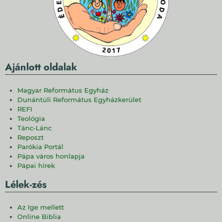
Ajánlott oldalak
Magyar Református Egyház
Dunántúli Református Egyházkerület
REFI
Teológia
Tánc-Lánc
Reposzt
Parókia Portál
Pápa város honlapja
Pápai hírek
Lélek-zés
Az Ige mellett
Online Biblia