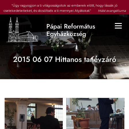
Ugrás a tartalomra
"Úgy ragyogjon a ti világosságotok az emberek előtt, hogy lássák jó
cselekedeteiteket, és dicsőítsék a ti mennyei Atyátokat."
Máté evangéliuma
5, 16
Pápai Református
Egyházközség
Fő navigáció
2015 06 07 Hittanos tanévzáró