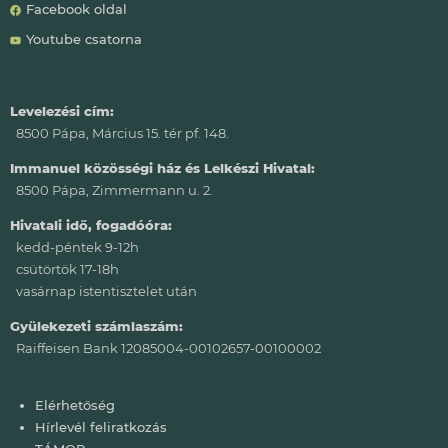
Facebook oldal
Youtube csatorna
Levelezési cím:
8500 Pápa, Március 15. tér pf. 148.
Immanuel közösségi ház és Lelkészi Hivatal:
8500 Pápa, Zimmermann u. 2.
Hivatali idő, fogadóóra:
kedd-péntek 9-12h
csütörtök 17-18h
vasárnap istentisztelet után
Gyülekezeti számlaszám:
Raiffeisen Bank 12085004-00102657-00100002
Lábléc
Elérhetőség
Hírlevél feliratkozás