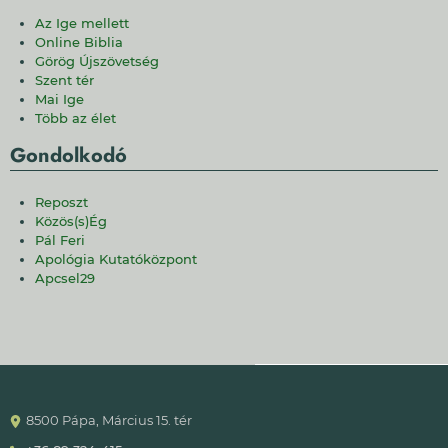
Az Ige mellett
Online Biblia
Görög Újszövetség
Szent tér
Mai Ige
Több az élet
Gondolkodó
Reposzt
Közös(s)Ég
Pál Feri
Apológia Kutatóközpont
Apcsel29
8500 Pápa, Március 15. tér