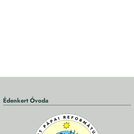
Édenkert Óvoda