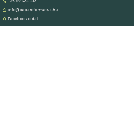
+36 89 324-415
info@papareformatus.hu
Facebook oldal
Youtube csatorna
Levelezési cím:
8500 Pápa, Március 15. tér pf. 148.
Immanuel közösségi ház és Lelkészi Hivatal:
8500 Pápa, Zimmermann u. 2.
Hivatali idő, fogadóóra:
kedd-péntek 9-12h
csütörtök 17-18h
vasárnap istentisztelet után
Gyülekezeti számlaszám:
Raiffeisen Bank 12085004-00102657-00100002