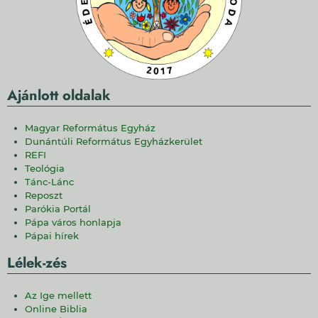
Ajánlott oldalak
Magyar Református Egyház
Dunántúli Református Egyházkerület
REFI
Teológia
Tánc-Lánc
Reposzt
Parókia Portál
Pápa város honlapja
Pápai hírek
Lélek-zés
Az Ige mellett
Online Biblia