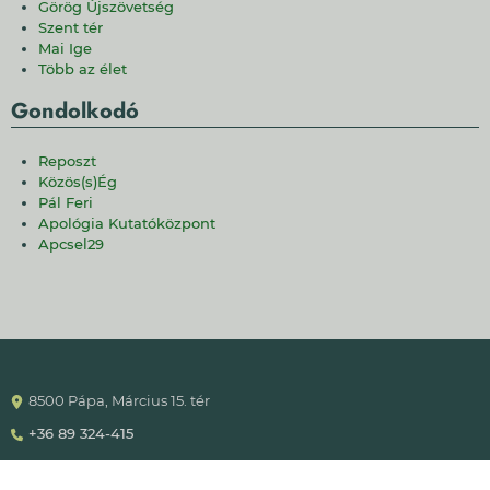
Görög Újszövetség
Szent tér
Mai Ige
Több az élet
Gondolkodó
Reposzt
Közös(s)Ég
Pál Feri
Apológia Kutatóközpont
Apcsel29
8500 Pápa, Március 15. tér
+36 89 324-415
info@papareformatus.hu