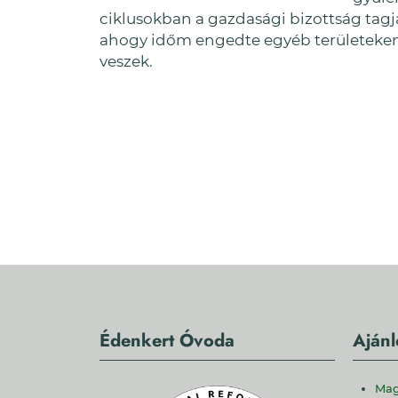
ciklusokban a gazdasági bizottság tagj
ahogy időm engedte egyéb területeken i
veszek.
Édenkert Óvoda
Ajánl
Mag