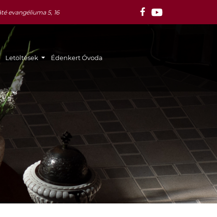
té evangéliuma 5, 16
Letöltések
Édenkert Óvoda