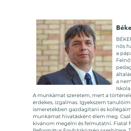
Béke
BÉKEF
nős h
a páp
Felnő
pedag
általá
a nem
Iskola
A munkámat szeretem, mert a történel
érdekes, izgalmas. Igyekszem tanulóim 
ismeretekben gazdagítani és kollégái
munkámat hivatásként élem meg. Csal
kívánom megélni és felmutatni. Fiatal 
Református Egyházközség presbitere.