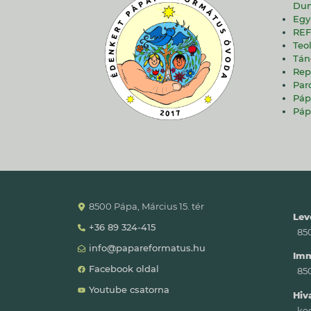
Dun
Egy
REF
Teo
Tán
Rep
Par
Páp
Páp
8500 Pápa, Március 15. tér
Lev
+36 89 324-415
8500
info@papareformatus.hu
Imm
Facebook oldal
850
Youtube csatorna
Hiv
ked