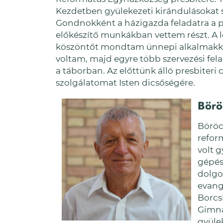
Kezdetben gyülekezeti kirándulásokat
Gondnokként a házigazda feladatra a pr
előkészítő munkákban vettem részt. A le
köszöntőt mondtam ünnepi alkalmakkor.
voltam, majd egyre több szervezési fel
a táborban. Az előttünk álló presbiteri
szolgálatomat Isten dicsőségére.
Börö
Böröc
refor
volt 
gépés
dolgo
evang
Borcs
Gimná
gyülek