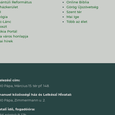
ántúli Református
Online Biblia
házkerület
Görög Újszövetség
I
Szent tér
lógia
Mai Ige
c-Lánc
Több az élet
oszt
ókia Portál
a város honlapja
ai hírek
elezési cím:
 Pápa, Március 15. tér pf. 148.
anuel közösségi ház és Lelkészi Hivatal:
0 Pápa, Zimmermann u. 2.
atali idő, fogadóóra:
d-péntek 9-12h