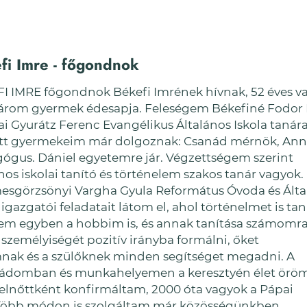
fi Imre - főgondnok
I IMRE főgondnok Békefi Imrének hívnak, 52 éves v
árom gyermek édesapja. Feleségem Békefiné Fodor
ai Gyurátz Ferenc Evangélikus Általános Iskola tanára
tt gyermekeim már dolgoznak: Csanád mérnök, An
ógus. Dániel egyetemre jár. Végzettségem szerint
nos iskolai tanító és történelem szakos tanár vagyok.
esgörzsönyi Vargha Gyula Református Óvoda és Álta
 igazgatói feladatait látom el, ahol történelmet is tan
em egyben a hobbim is, és annak tanítása számomr
személyiségét pozitív irányba formálni, őket
mnak és a szülőknek minden segítséget megadni. A
ádomban és munkahelyemen a keresztyén élet örö
felnőttként konfirmáltam, 2000 óta vagyok a Pápai
 Több módon is szolgáltam már közösségünkben.