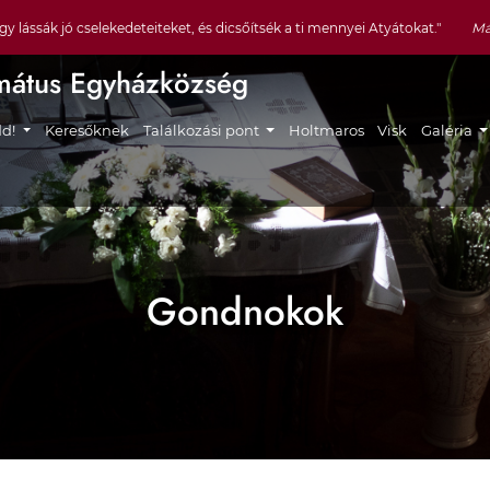
y lássák jó cselekedeteiteket, és dicsőítsék a ti mennyei Atyátokat."
Má
mátus Egyházközség
gáció
dd!
Keresőknek
Találkozási pont
Holtmaros
Visk
Galéria
Gondnokok