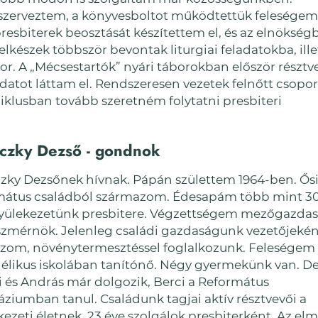
 szerveztem, a könyvesboltot működtettük felesége
esbiterek beosztását készítettem el, és az elnökség
lkészek többször bevontak liturgiai feladatokba, ille
 A „Mécsestartók” nyári táborokban először résztv
adatot láttam el. Rendszeresen vezetek felnőtt csopo
 ciklusban tovább szeretném folytatni presbiteri
czky Dezső - gondnok
zky Dezsőnek hívnak. Pápán születtem 1964-ben. Ős
mátus családból származom. Édesapám több mint 30
gyülekezetünk presbitere. Végzettségem mezőgazdas
zmérnök. Jelenleg családi gazdaságunk vezetőjekén
zom, növénytermesztéssel foglalkozunk. Feleségem
élikus iskolában tanítónő. Négy gyermekünk van. De
i és András már dolgozik, Berci a Református
ziumban tanul. Családunk tagjai aktív résztvevői a
ezeti életnek. 23 éve szolgálok presbiterként. Az elm