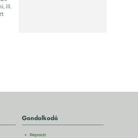
 ill.
zt
Gondolkodó
Reposzt