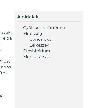
Aloldalak
Gyülekezet története
agyok,
Elnökség
 Helga
Gondnokok
.
Lelkészek
na
Presbitérium
Munkatársak
 Most
lános
ítok.
a
mét