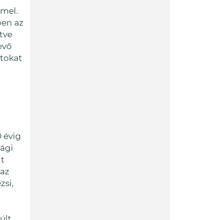
mmel.
ben az
tve
evő
rtokat
i
 évig
ági
t
 az
zsi,
últ