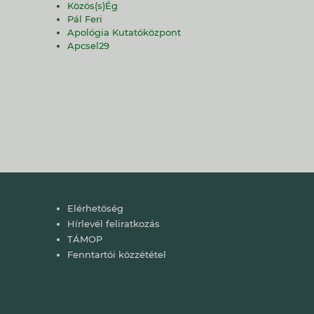
Közös(s)Ég
Pál Feri
Apológia Kutatóközpont
Apcsel29
Lábléc
Elérhetőség
Hírlevél feliratkozás
TÁMOP
Fenntartói közzététel