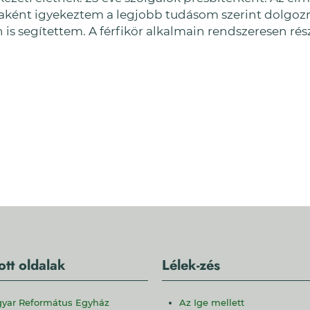
aként igyekeztem a legjobb tudásom szerint dolgozni,
s segítettem. A férfikör alkalmain rendszeresen rés
ott oldalak
Lélek-zés
yar Református Egyház
Az Ige mellett